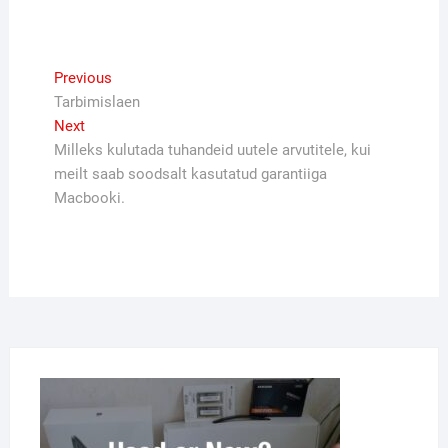
Navigeerimine
Previous
Previous
post:
Tarbimislaen
Next
Next
post:
Milleks kulutada tuhandeid uutele arvutitele, kui
meilt saab soodsalt kasutatud garantiiga
Macbooki.