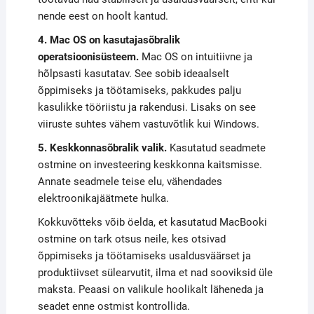
nende eest on hoolt kantud.
4. Mac OS on kasutajasõbralik
operatsioonisüsteem.
Mac OS on intuitiivne ja
hõlpsasti kasutatav. See sobib ideaalselt
õppimiseks ja töötamiseks, pakkudes palju
kasulikke tööriistu ja rakendusi. Lisaks on see
viiruste suhtes vähem vastuvõtlik kui Windows.
5. Keskkonnasõbralik valik.
Kasutatud seadmete
ostmine on investeering keskkonna kaitsmisse.
Annate seadmele teise elu, vähendades
elektroonikajäätmete hulka.
Kokkuvõtteks võib öelda, et kasutatud MacBooki
ostmine on tark otsus neile, kes otsivad
õppimiseks ja töötamiseks usaldusväärset ja
produktiivset sülearvutit, ilma et nad sooviksid üle
maksta. Peaasi on valikule hoolikalt läheneda ja
seadet enne ostmist kontrollida.