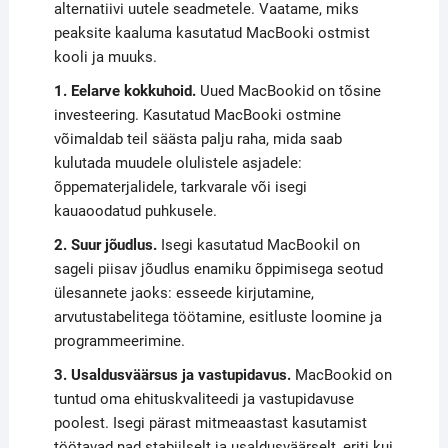
alternatiivi uutele seadmetele. Vaatame, miks
peaksite kaaluma kasutatud MacBooki ostmist
kooli ja muuks.
1. Eelarve kokkuhoid.
Uued MacBookid on tõsine
investeering. Kasutatud MacBooki ostmine
võimaldab teil säästa palju raha, mida saab
kulutada muudele olulistele asjadele:
õppematerjalidele, tarkvarale või isegi
kauaoodatud puhkusele.
2. Suur jõudlus.
Isegi kasutatud MacBookil on
sageli piisav jõudlus enamiku õppimisega seotud
ülesannete jaoks: esseede kirjutamine,
arvutustabelitega töötamine, esitluste loomine ja
programmeerimine.
3. Usaldusväärsus ja vastupidavus.
MacBookid on
tuntud oma ehituskvaliteedi ja vastupidavuse
poolest. Isegi pärast mitmeaastast kasutamist
töötavad nad stabiilselt ja usaldusväärselt, eriti kui