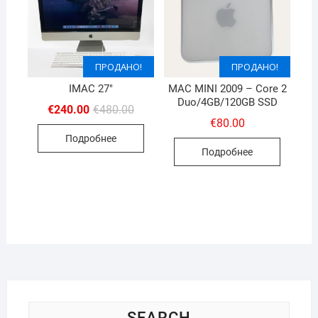
ПРОДАНО!
ПРОДАНО!
IMAC 27″
MAC MINI 2009 – Core 2
Duo/4GB/120GB SSD
Первоначальная
Текущая
€
240.00
€
480.00
цена
цена:
€
80.00
составляла
€240.00.
Подробнее
€480.00.
Подробнее
SEARCH