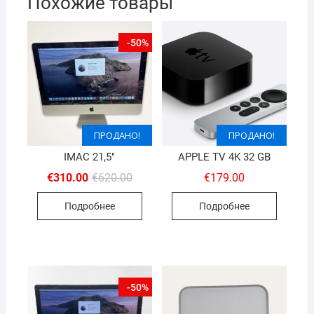
Похожие товары
-50%
ПРОДАНО!
ПРОДАНО!
IMAC 21,5″
APPLE TV 4K 32 GB
Первоначальная
Текущая
€
310.00
€
620.00
€
179.00
цена
цена:
составляла
€310.00.
Подробнее
Подробнее
€620.00.
-50%