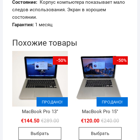
Состояние:
Корпус компьютера показывает мало
следов использования.
Экран в хорошем
состоянии.
Гарантия:
1 месяц
Похожие товары
-50%
-50%
ПРОДАНО!
ПРОДАНО!
ПРОДАНО!
ПРОДАНО!
MacBook Pro 13″
MacBook Pro 15″
Первоначальная
Текущая
Первона
Текущая
€
144.50
€
289.00
€
120.00
€
240.00
цена
цена:
цена
цена:
составляла
€144.50.
составля
€120.00.
Выбрать
Выбрать
€289.00.
€240.00.