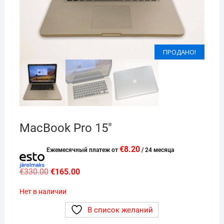
ПРОДАНО!
ПРОДАНО!
MacBook Pro 15″
€
8.20
Eжемесячный платеж от
/ 24 месяца
Первоначальная
Текущая
€
330.00
€
165.00
цена
цена:
составляла
€165.00.
Нет в наличии
€330.00.
В список желаний