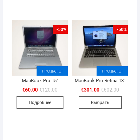
-50%
-50%
ПРОДАНО!
ПРОДАНО!
ПРОДАНО!
ПРОДАНО!
MacBook Pro 15″
MacBook Pro Retina 13″
Первоначальная
Текущая
Первона
Текущая
€
60.00
€
120.00
€
301.00
€
602.00
цена
цена:
цена
цена:
составляла
€60.00.
составля
€301.00.
Подробнее
Выбрать
€120.00.
€602.00.