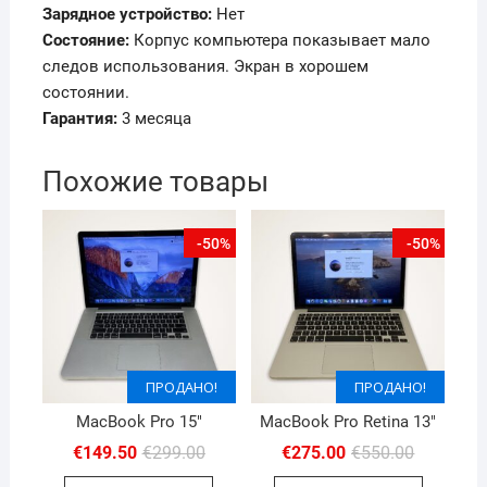
Зарядное устройство:
Нет
Состояние:
Корпус компьютера показывает мало
следов использования. Экран в хорошем
состоянии.
Гарантия:
3 месяца
Похожие товары
-50%
-50%
ПРОДАНО!
ПРОДАНО!
ПРОДАНО!
MacBook Pro 15″
MacBook Pro Retina 13″
Первоначальная
Текущая
Первона
Текущая
€
149.50
€
299.00
€
275.00
€
550.00
цена
цена:
цена
цена:
составляла
€149.50.
составля
€275.00.