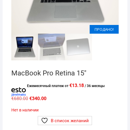
ПРОДАНО!
ПРОДАНО!
MacBook Pro Retina 15″
€
13.18
Eжемесячный платеж от
/ 36 месяцы
Первоначальная
Текущая
€
680.00
€
340.00
цена
цена:
составляла
€340.00.
Нет в наличии
€680.00.
В список желаний