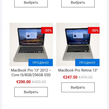
Выбрать
Выбрать
€299.00.
€550.00.
-50%
-50%
ПРОДАНО!
ПРОДАНО!
MacBook Pro 13″ 2012 –
MacBook Pro Retina 13″
Core i5/8GB/256GB SSD
Первона
Текущая
€
247.50
€
495.00
цена
цена:
Первоначальная
Текущая
€
200.00
€
400.00
составля
€247.50.
цена
цена:
Выбрать
€495.00.
составляла
€200.00.
Выбрать
€400.00.