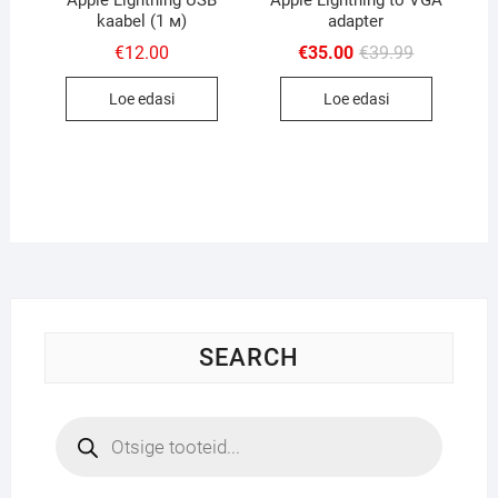
kaabel (1 м)
adapter
Algne
Current
€
12.00
€
35.00
€
39.99
hind
price
oli:
is:
Loe edasi
Loe edasi
€39.99.
€35.00.
SEARCH
Products
search