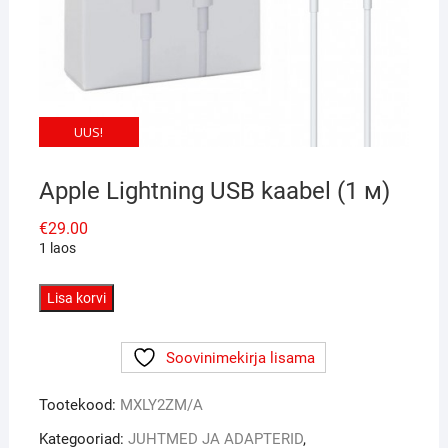
UUS!
Apple Lightning USB kaabel (1 м)
€
29.00
1 laos
Apple
Lisa korvi
Lightning
USB
Soovinimekirja lisama
kaabel
(1
Tootekood:
MXLY2ZM/A
м)
kogus
Kategooriad:
JUHTMED JA ADAPTERID
,