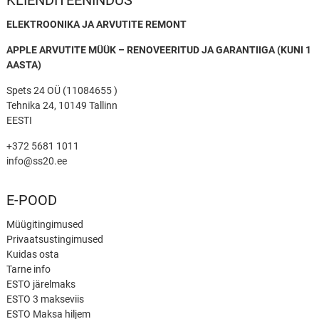
KLIENDITEENINDUS
ELEKTROONIKA JA ARVUTITE REMONT
APPLE ARVUTITE MÜÜK – RENOVEERITUD JA GARANTIIGA (KUNI 1
AASTA)
Spets 24 OÜ (11084655 )
Tehnika 24, 10149 Tallinn
EESTI
+372 5681 1011
info@ss20.ee
E-POOD
Müügitingimused
Privaatsustingimused
Kuidas osta
Tarne info
ESTO järelmaks
ESTO 3 makseviis
ESTO Maksa hiljem