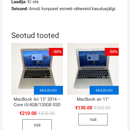
Laadija:
Ei ole
Seisund:
Arvuti korpusel esineb väheseid kasutusjälgi.
Seotud tooted
-50%
-50%
MÜÜDUD!
MÜÜDUD!
MÜÜDUD!
MacBook Air 13″ 2014 –
MacBook air 11″
Core i5/4GB/120GB SSD
Algne
Current
€
130.00
€
260.00
hind
price
Algne
Current
€
210.00
€
420.00
oli:
is:
hind
price
Vali
€260.00.
€130.00.
oli:
is:
Vali
€420.00.
€210.00.