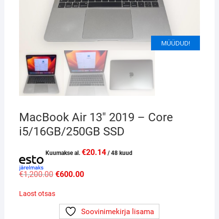
MÜÜDUD!
MacBook Air 13″ 2019 – Core
i5/16GB/250GB SSD
€
20.14
Kuumakse al.
/ 48 kuud
Algne
Current
€
1,200.00
€
600.00
hind
price
oli:
is:
Laost otsas
€1,200.00.
€600.00.
Soovinimekirja lisama