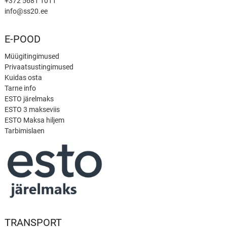
+372 5681 1011
info@ss20.ee
E-POOD
Müügitingimused
Privaatsustingimused
Kuidas osta
Tarne info
ESTO järelmaks
ESTO 3 makseviis
ESTO Maksa hiljem
Tarbimislaen
TRANSPORT