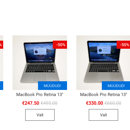
%
-50%
-50%
MÜÜDUD!
MÜÜDUD!
MÜÜDUD!
MacBook Pro Retina 13″
MacBook Pro Retina 13″
gne
rrent
Algne
Current
Algn
Curr
€
247.50
€
495.00
€
330.00
€
660.00
nd
ice
hind
price
hind
pric
:
oli:
is:
oli:
is:
Vali
Vali
,000.00.
00.00.
€495.00.
€247.50.
€660
€330