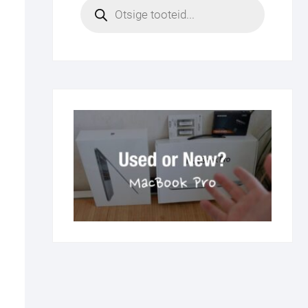
Products
search