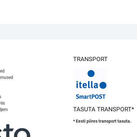
TRANSPORT
sed
gimused
s
iis
TASUTA TRANSPORT*
ljem
* Eesti piires transport tasuta.