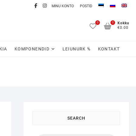
facebook
Instagram
MINU KONTO
POSTID
0
0
Kokku
€0.00
KIA
KOMPONENDID
LEIUNURK %
KONTAKT
SEARCH