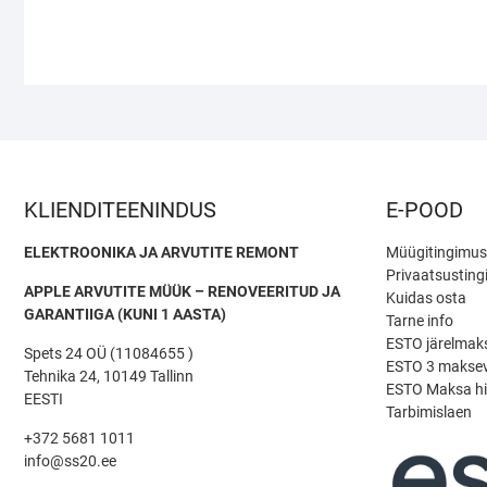
KLIENDITEENINDUS
E-POOD
ELEKTROONIKA JA ARVUTITE REMONT
Müügitingimu
Privaatsustin
APPLE ARVUTITE MÜÜK – RENOVEERITUD JA
Kuidas osta
GARANTIIGA (KUNI 1 AASTA)
Tarne info
ESTO järelmak
Spets 24 OÜ (11084655 )
ESTO 3 maksev
Tehnika 24, 10149 Tallinn
ESTO Maksa hi
EESTI
Tarbimislaen
+372 5681 1011
info@ss20.ee