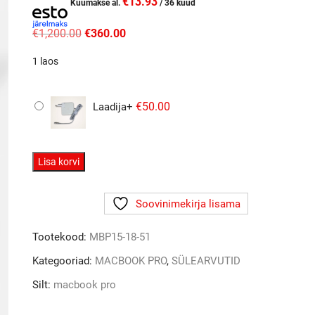
€
13.93
Kuumakse al.
/ 36 kuud
Algne
Current
€
1,200.00
€
360.00
hind
price
oli:
is:
1 laos
€1,200.00.
€360.00.
€
50.00
Laadija
+
MacBook
Lisa korvi
Pro
15"
Soovinimekirja lisama
2018
–
Tootekood:
MBP15-18-51
Core
i7/16GB/500GB
Kategooriad:
MACBOOK PRO
,
SÜLEARVUTID
SSD
Silt:
macbook pro
kogus