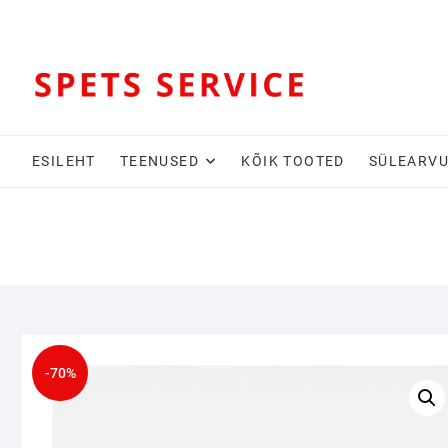
Skip
to
content
ESILEHT
TEENUSED
KÕIK TOOTED
SÜLEARVU
-70%