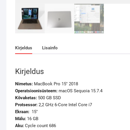
Kirjeldus
Lisainfo
Kirjeldus
Nimetus:
MacBook Pro 15″ 2018
Operatsioonisüsteem:
macOS Sequoia 15.7.4
Kõvaketas:
500 GB SSD
Protsessor:
2,2
GHz 6-Core Intel Core i7
Ekraan
:
15″
Mälu
:
16 GB
Aku:
Cycle count 686