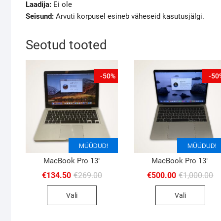
Laadija:
Ei ole
Seisund:
Arvuti korpusel esineb väheseid kasutusjälgi.
Seotud tooted
-50%
-50
MÜÜDUD!
MÜÜDUD!
MÜÜDUD!
MÜÜDUD!
MacBook Pro 13″
MacBook Pro 13″
Algne
Current
Al
Cu
€
134.50
€
269.00
€
500.00
€
1,000.00
hind
price
hi
pr
oli:
is:
oli
is:
Vali
Vali
€269.00.
€134.50.
€1
€5